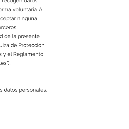
se recogen datos
orma voluntaria. A
aceptar ninguna
rceros.
d de la presente
uiza de Protección
os y el Reglamento
es").
us datos personales,