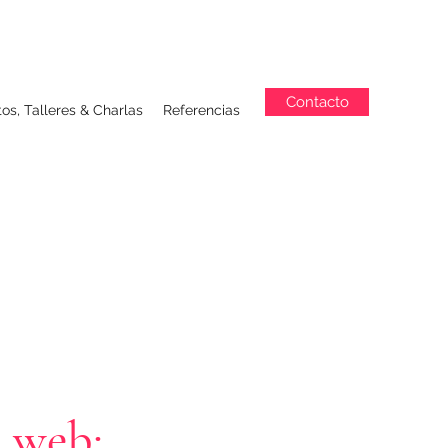
Contacto
os, Talleres & Charlas
Referencias
a web: