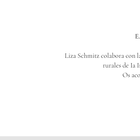
E.
Liza Schmitz colabora con 
rurales de Ia 
Os aco