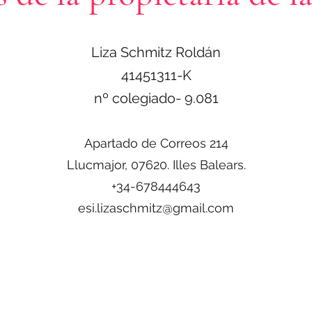
Liza Schmitz Roldán
41451311-K
nº colegiado- 9.081
Apartado de Correos 214
Llucmajor, 07620. Illes Balears.
+34-678444643
esi.lizaschmitz@gmail.com